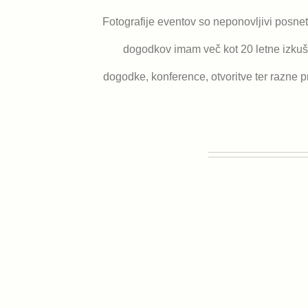
Fotografije eventov so neponovljivi posn
dogodkov imam več kot 20 letne izkušn
dogodke, konference, otvoritve ter razne pr
Istrski kolesarski
maraton 2019
Istrski kolesarski
maraton 2019