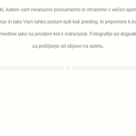
etki, katere vam neopazno posnamemo in shranimo v večen spomi
je in tako Vam lahko podam tudi kak predlog, ki pripomore k bolj
ireditve tako na prostem kot v notranjosti. Fotografije po dogod
za pošiljanje ali objavo na spletu.
Istrski kolesarski
maraton 2018
Istrski kolesarski
maraton 2018