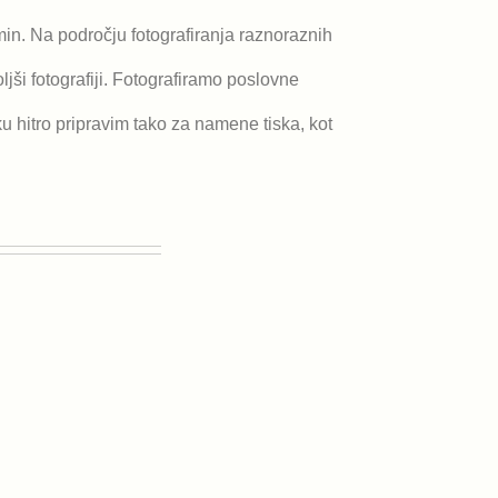
n. Na področju fotografiranja raznoraznih
ši fotografiji. Fotografiramo poslovne
ku hitro pripravim tako za namene tiska, kot
Istrski kolesarski
maraton 2017
Istrski kolesarski
maraton 2017